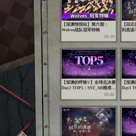
【深渊情报站】第六期：
【回庄
Wolves战队冠军特辑
到底该
05-10
【深渊的呼唤V】全球总决赛
【深渊
Day2 TOP5：SST_Alf精准雕
Day1 
像强势四抓
者方 
05-02