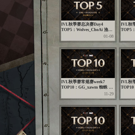
IVL秋季赛总决赛Day4
IVL秋
TOP5：Wolves_ChoAi 渔女
TOP5
惊涛迭起踏浪而行 群狼加冕
默契无
01-08
山河共庆
四人齐
IVL秋季赛常规赛week7
IVL秋
TOP10：GG_xawm 蜘蛛 临
TOP10
危不惧思路清晰 百步穿杨惊
鬼 果
11-29
艳守椅
弈技高