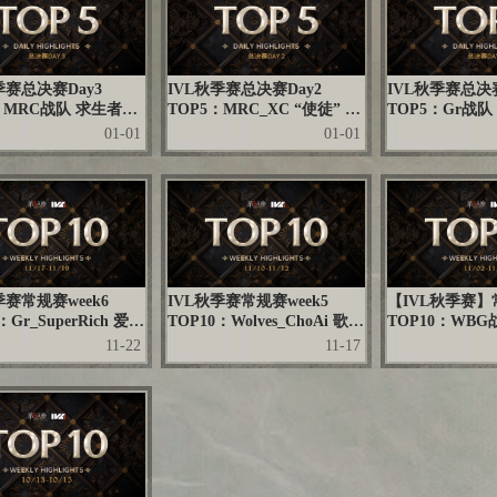
季赛总决赛Day3
IVL秋季赛总决赛Day2
IVL秋季赛总决赛
：MRC战队 求生者方
TOP5：MRC_XC “使徒” 猫
TOP5：Gr战队
间掌控局势 胜利号角
步腾挪稳定出击 传送控图压
节操作玉箫出击
01-01
01-01
出
迫控场
勇争胜
季赛常规赛week6
IVL秋季赛常规赛week5
【IVL秋季赛】常
：Gr_SuperRich 爱哭
TOP10：Wolves_ChoAi 歌剧
TOP10：WBG
断反绕精准命中 沉稳博
演员 妙算神策果断传送 极致
方 萤虫护卫默
11-22
11-17
一筹
运营势不可挡
制博弈拉满