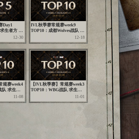
Day1
IVL秋季赛常规赛week9
 求生者方 细
TOP10：成都Wolves战队 求
 齐心护航奋
生者方 技能搭配天衣无缝 敏
12-30
12-18
捷玉箫地窖逃生
规赛week4
【IVL秋季赛】常规赛week3
战队 求生者
TOP10：WBG战队 求生者
契配合 灵性牵
方 金球冲撞精巧配合 灵敏牵
11-08
11-01
制稳中取胜