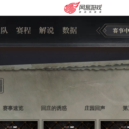
赛事速览
回庄的诱惑
庄园回声
第
安卓充值
客服中心