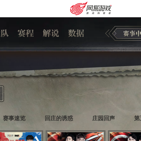
赛事速览
回庄的诱惑
庄园回声
第
安卓充值
客服中心