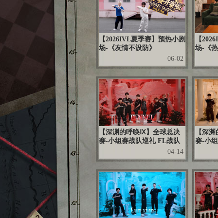
【2026IVL夏季赛】预热小剧
【202
场-《友情不设防》
场-《
06-02
【深渊的呼唤Ⅸ】全球总决
【深渊
赛-小组赛战队巡礼 FL战队
赛-小组
04-14